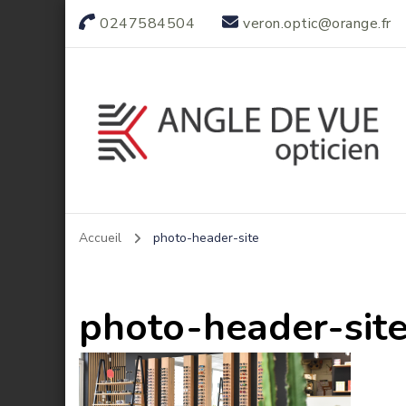
0247584504
veron.optic@orange.fr
Votre opticien indépendant
Accueil
photo-header-site
photo-header-sit