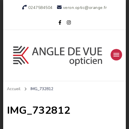
0247584504
veron.optic@orange.fr
Votre opticien indépendant
Accueil
IMG_732812
IMG_732812