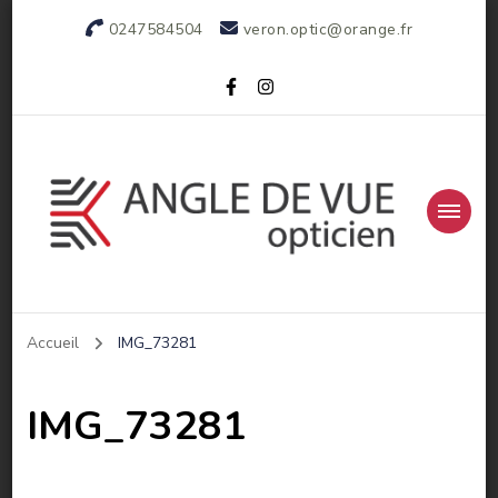
0247584504
veron.optic@orange.fr
Votre opticien indépendant
Accueil
IMG_73281
IMG_73281