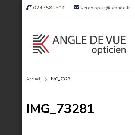
0247584504
veron.optic@orange.fr
Votre opticien indépendant
Accueil
IMG_73281
IMG_73281