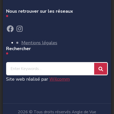
Nous retrouver sur les réseaux
Facebook
Instagram
Mentions légales
Rechercher
Looking
for
Site web réalisé par
Wilcomm
Something?
2026 © Tous droits réservés Angle de Vue